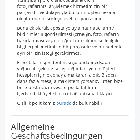
fotoğraflarınızı arşivlemek hizmetimizin bir
parçasıdır ve dolayısıyla bu, bir müşteri hesabı
oluşturmanın sözleşmesel bir parçasıdır.
Buna ek olarak, eposta yoluyla hatırlatıcıların /
bildirimlerin gönderilmesi (örneğin, fotoğrafların
hazırlanması veya fotoğrafların silinmesi ile ilgili
bilgiler) hizmetimizin bir parçasıdır ve bu nedenle
ayrı bir izin isteği gerektirmez.
E-postaların gönderilmesi şu anda medyada
yoğun bir şekilde tartışıldığından, yeni müşteri
hesapları için ek onay alma kararı aldık. Bizden
daha fazla mesaj almak istemiyorsanız, lütfen bize
bir e-posta yazın veya e-posta bildirimi
içerisindeki üyelikten çık bağlantısına tıklayın.
Gizlilik politikamız
burada
'da bulunabilir.
Allgemeine
Geschäftsbedingungen