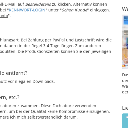
ell-E-Mail auf
Bestelldetails
zu klicken. Alternativ können
Wa
bei "
KENNWORT-LOGIN
" unter "
Schon Kunde
" einloggen.
onto
".
ahlungsart. Bei Zahlung per PayPal und Lastschrift wird die
en dauern in der Regel 3-4 Tage länger. Zum anderen
Produkten. Die Produktionszeiten können Sie den jeweiligen
d entfernt?
Da
de
utz vor illegalen Downloads.
Wa
de
rn, etc.?
achlaboren zusammen. Diese Fachlabore verwenden
Li
rern, um bei der Qualität keine Kompromisse einzugehen.
mmere ich mich selbstverständlich darum.